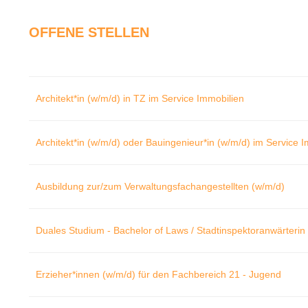
OFFENE STELLEN
Architekt*in (w/m/d) in TZ im Service Immobilien
Architekt*in (w/m/d) oder Bauingenieur*in (w/m/d) im Service 
Ausbildung zur/zum Verwaltungsfachangestellten (w/m/d)
Duales Studium - Bachelor of Laws / Stadtinspektoranwärterin 
Erzieher*innen (w/m/d) für den Fachbereich 21 - Jugend