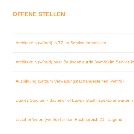
OFFENE STELLEN
Architekt*in (w/m/d) in TZ im Service Immobilien
Architekt*in (w/m/d) oder Bauingenieur*in (w/m/d) im Service 
Ausbildung zur/zum Verwaltungsfachangestellten (w/m/d)
Duales Studium - Bachelor of Laws / Stadtinspektoranwärterin 
Erzieher*innen (w/m/d) für den Fachbereich 21 - Jugend