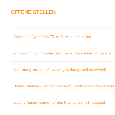
OFFENE STELLEN
Architekt*in (w/m/d) in TZ im Service Immobilien
Architekt*in (w/m/d) oder Bauingenieur*in (w/m/d) im Service 
Ausbildung zur/zum Verwaltungsfachangestellten (w/m/d)
Duales Studium - Bachelor of Laws / Stadtinspektoranwärterin 
Erzieher*innen (w/m/d) für den Fachbereich 21 - Jugend