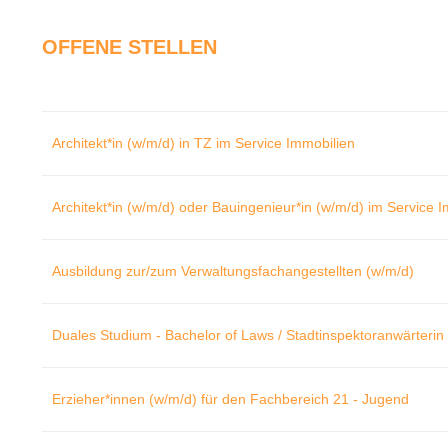
OFFENE STELLEN
Architekt*in (w/m/d) in TZ im Service Immobilien
Architekt*in (w/m/d) oder Bauingenieur*in (w/m/d) im Service 
Ausbildung zur/zum Verwaltungsfachangestellten (w/m/d)
Duales Studium - Bachelor of Laws / Stadtinspektoranwärterin 
Erzieher*innen (w/m/d) für den Fachbereich 21 - Jugend