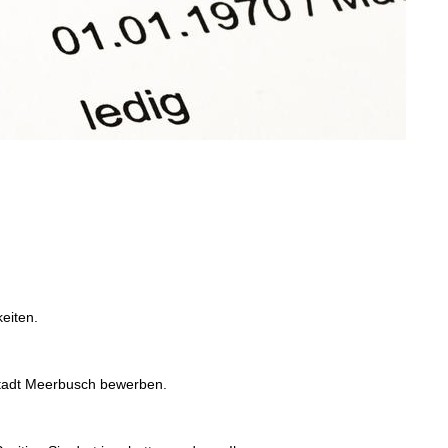
eiten.
 Stadt Meerbusch bewerben.