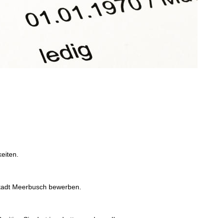
eiten.
 Stadt Meerbusch bewerben.