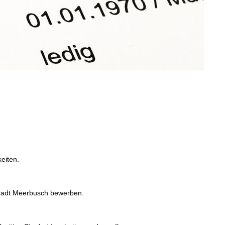
eiten.
 Stadt Meerbusch bewerben.