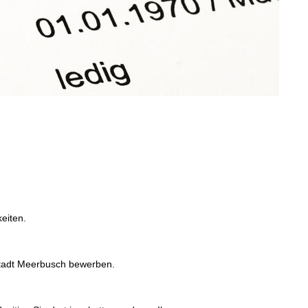
eiten.
 Stadt Meerbusch bewerben.