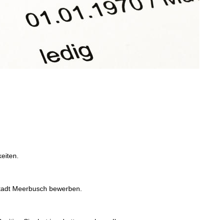
eiten.
 Stadt Meerbusch bewerben.